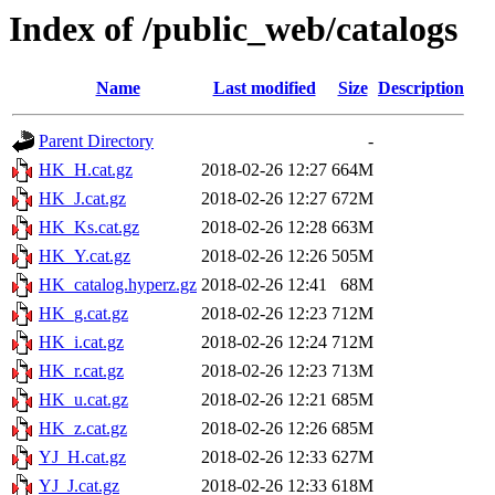
Index of /public_web/catalogs
Name
Last modified
Size
Description
Parent Directory
-
HK_H.cat.gz
2018-02-26 12:27
664M
HK_J.cat.gz
2018-02-26 12:27
672M
HK_Ks.cat.gz
2018-02-26 12:28
663M
HK_Y.cat.gz
2018-02-26 12:26
505M
HK_catalog.hyperz.gz
2018-02-26 12:41
68M
HK_g.cat.gz
2018-02-26 12:23
712M
HK_i.cat.gz
2018-02-26 12:24
712M
HK_r.cat.gz
2018-02-26 12:23
713M
HK_u.cat.gz
2018-02-26 12:21
685M
HK_z.cat.gz
2018-02-26 12:26
685M
YJ_H.cat.gz
2018-02-26 12:33
627M
YJ_J.cat.gz
2018-02-26 12:33
618M